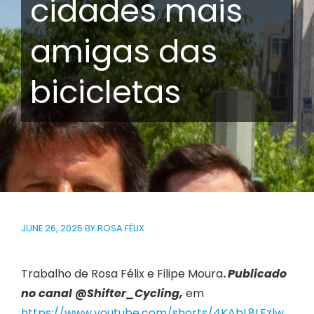
cidades mais
amigas das
bicicletas
JUNE 26, 2025
BY
ROSA FÉLIX
Trabalho de Rosa Félix e Filipe Moura
.
Publicado
no canal @Shifter_Cycling,
em
https://www.youtube.com/shorts/4KAbL8LEzlw
,