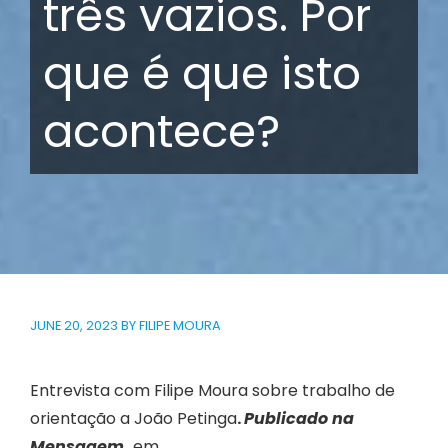
três vazios. Por
que é que isto
acontece?
JUNE 20, 2023
BY
FILIPE MOURA
Entrevista com Filipe Moura sobre trabalho de
orientação a João Petinga
.
Publicado na
Mensagem,
em