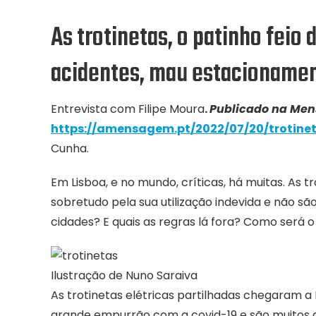
As trotinetas, o patinho feio
acidentes, mau estacioname
Entrevista com Filipe Moura
.
Publicado na Me
https://amensagem.pt/2022/07/20/trotine
Cunha.
Em Lisboa, e no mundo, críticas, há muitas. A
sobretudo pela sua utilização indevida e não sã
cidades? E quais as regras lá fora? Como será
Ilustração de Nuno Saraiva
As trotinetas elétricas partilhadas chegaram 
grande empurrão com a covid-19 e são muitos 