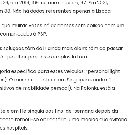
29, em 2019, 169, no ano seguinte, 97. Em 2021,
m 88. Não há dados referentes apenas a Lisboa.
o que muitas vezes há acidentes sem colisão com um
 comunicados à PSP.
 as soluções têm de ir ainda mais além: têm de passar
 há que olhar para os exemplos lá fora.
ia específica para estes veículos: “personal light
 leves). O mesmo acontece em Singapura, onde são
itivos de mobilidade pessoal). Na Polónia, está a
oite e em Helsínquia aos fins-de-semana depois da
cete tornou-se obrigatório, uma medida que evitaria
s hospitais.