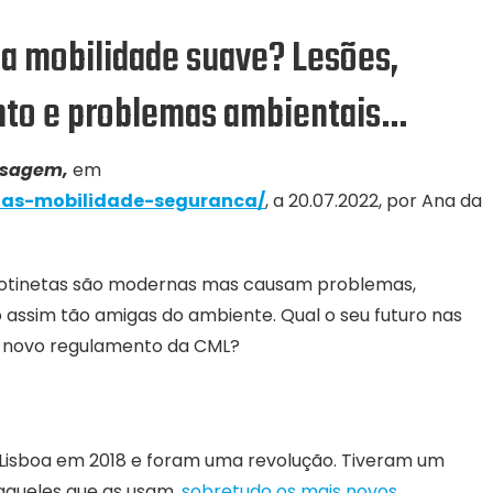
 da mobilidade suave? Lesões,
nto e problemas ambientais…
nsagem,
em
tas-mobilidade-segura
n
ca/
, a 20.07.2022, por Ana da
s trotinetas são modernas mas causam problemas,
o assim tão amigas do ambiente. Qual o seu futuro nas
 o novo regulamento da CML?
a Lisboa em 2018 e foram uma revolução. Tiveram um
aqueles que as usam,
sobretudo os mais novos.